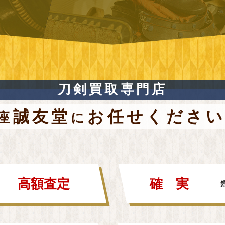
刀剣買取専門店
誠友堂
お任せくださ
座
に
高額査定
確実