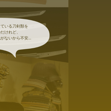
している刀剣類を
のだけれど、
がないから不安...