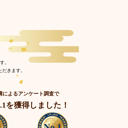
。
す。
ただきます。
構
によるアンケート調査で
o.1を獲得しました！