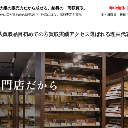
大級の販売力だから成せる、納得の「高額買取」
年中無休
｜
海外に広がる独自の販売網で、他店にはない高額査定を実現
土・日曜日、祝日
法
買取品目
初めての方
買取実績
アクセス
選ばれる理由
代