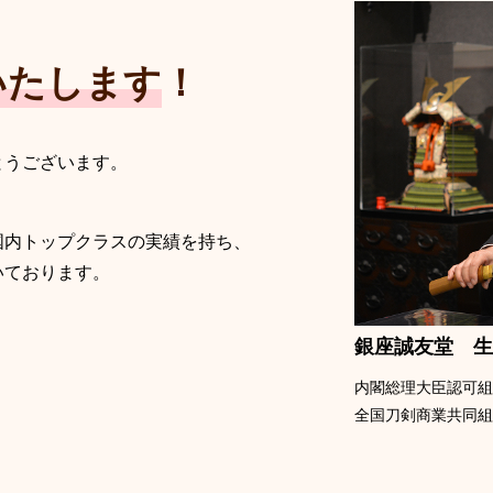
いたします
！
とうございます。
国内トップクラスの実績を持ち、
いております。
銀座誠友堂 生
内閣総理大臣認可
全国刀剣商業共同