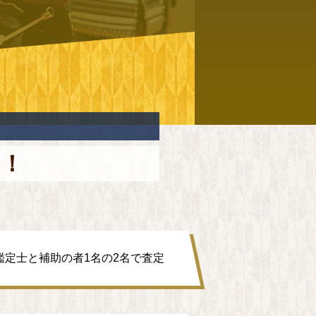
い！
鑑定士と補助の者1名の2名で査定