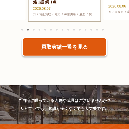
銘 1振 鍔 1点
2026.08.06
2026.08.07
刀
奈良県
刀
宅配買取
短刀
神奈川県
脇差
鍔
買取実績一覧を見る
ご自宅に眠っている刀剣や武具はございませんか？
サビていても、知識が全くなくても大丈夫です。