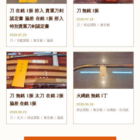
刀 在銘 1振 拵入 貴重刀剣
刀 無銘 1振
認定書 脇差 在銘 1振 拵入
2026.07.18
刀
持込買取
東京都
特別貴重刀剣認定書
2026.07.29
刀
宅配買取
東京都
脇差
刀 無銘 1振 太刀 在銘 2振
火縄銃 無銘 1丁
脇差 在銘 1振
2026.06.19
持込買取
東京都
火縄銃・古式銃
2026.06.23
刀
太刀
持込買取
東京都
脇差