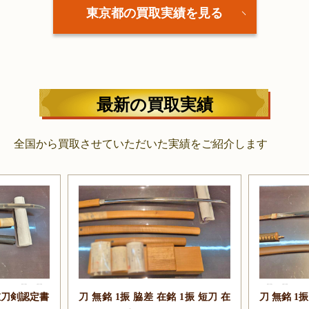
東京都の買取実績を見る
最新の買取実績
全国から買取させていただいた実績をご紹介します
貴重刀剣認定書
刀 無銘 1振 脇差 在銘 1振 短刀 在
刀 無銘 1