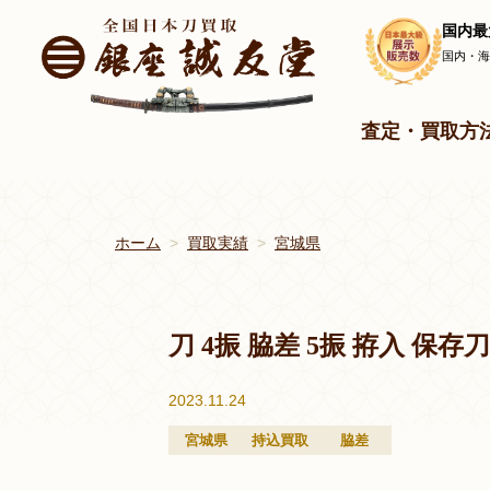
国内最
国内・
査定・買取方
ホーム
買取実績
宮城県
刀 4振 脇差 5振 拵入 保
2023.11.24
宮城県
持込買取
脇差