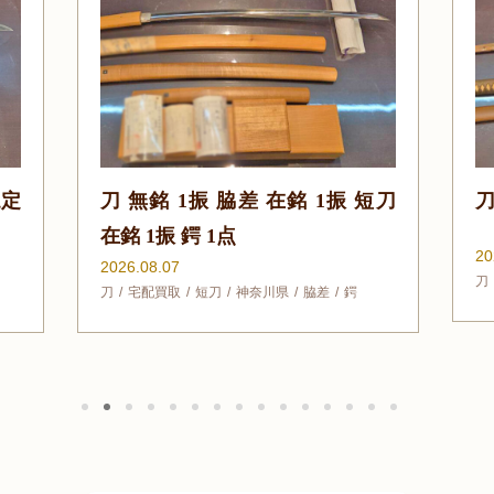
銘 1振 短刀
刀 無銘 1振 拵入
2026.08.06
刀
奈良県
宅配買取
県
脇差
鍔