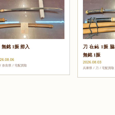
刀 在銘 1振 脇差 在銘 1振 拵入
刀 在
無銘 1振
脇差 
2026.08.03
認定
兵庫県
刀
宅配買取
脇差
2026.0
刀
宅