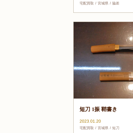
宅配買取
宮城県
脇差
短刀 1振 鞘書き
2023.01.20
宅配買取
宮城県
短刀