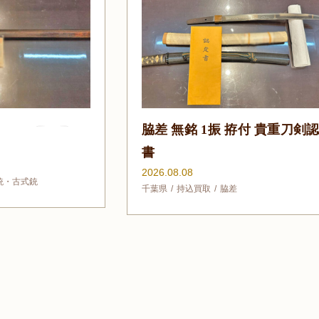
銘 1振 拵付 貴重刀剣認定
刀 無銘 1振 脇差 在
在銘 1振 鍔 1点
08
2026.08.07
込買取
脇差
刀
宅配買取
短刀
神奈川