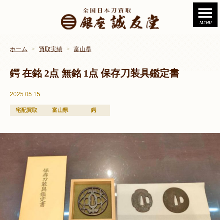
ホーム
買取実績
富山県
鍔 在銘 2点 無銘 1点 保存刀装具鑑定書
2025.05.15
宅配買取
富山県
鍔