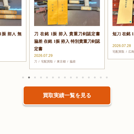
1振 拵入 無
刀 在銘 1振 拵入 貴重刀剣認定書
短刀 在銘 
脇差 在銘 1振 拵入 特別貴重刀剣認
2026.07.28
定書
宅配買取
広
2026.07.29
刀
宅配買取
東京都
脇差
買取実績一覧を見る