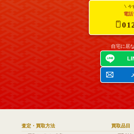
今
電話
01
自宅に居な
L
査定・買取方法
買取品目