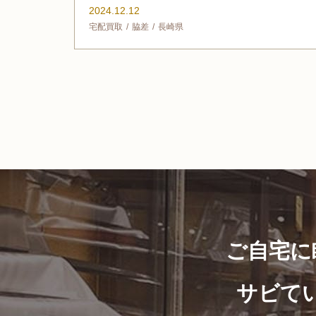
2024.12.12
宅配買取
脇差
長崎県
ご自宅に
サビて