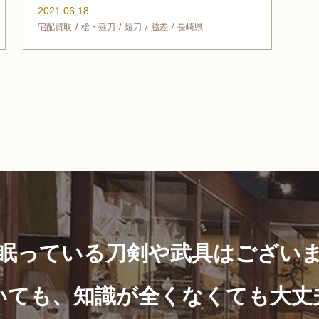
2021.06.18
宅配買取
槍・薙刀
短刀
脇差
長崎県
眠っている刀剣や武具はござい
いても、知識が全くなくても大丈