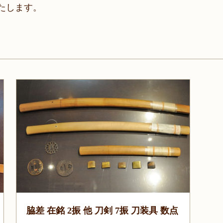
たします。
脇差 在銘 2振 他 刀剣 7振 刀装具 数点