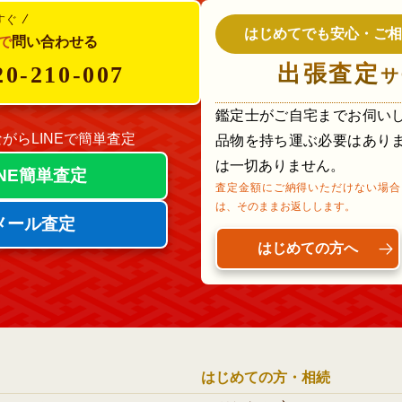
すぐ
はじめてでも安心・ご相
で
問い合わせる
出張査定
20-210-007
サ
鑑定士がご自宅までお伺い
がらLINEで簡単査定
品物を持ち運ぶ必要はあり
は一切ありません。
INE簡単査定
査定金額にご納得いただけない場合
は、そのままお返しします。
メール査定
はじめての方へ
はじめての方・相続