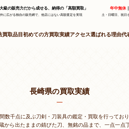
大級の販売力だから成せる、納得の「高額買取」
年中無休
｜
海外に広がる独自の販売網で、他店にはない高額査定を実現
土・日曜日、祝日
法
買取品目
初めての方
買取実績
アクセス
選ばれる理由
代
長崎県
買取実績
の
年間数千点に及ぶ刀剣・刀装具の鑑定・買取を行ってお
蔵から出たままの錆びた刀、無銘の品まで、一点一点