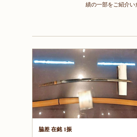
績の一部をご紹介い
脇差 在銘 1振