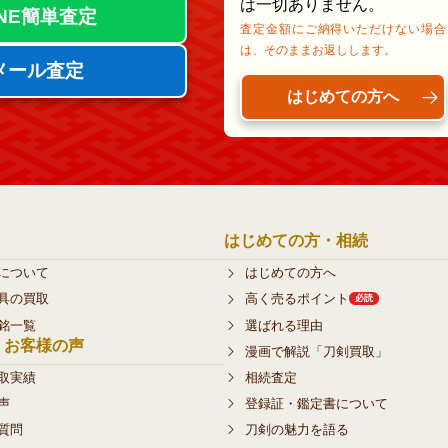
は一切ありません。
INE簡単査定
査定金額にご納得いただけない場合
は、そのままお返しします。
メール査定
はじめての方へ
はじめての方・相続
について
はじめての方へ
具の買取
高く売るポイント
必読
銘一覧
選ばれる理由
・お客様の声
漫画で解説「刀剣買取」
相続査定
取実績
登録証・鑑定書について
声
刀剣の魅力を語る
質問