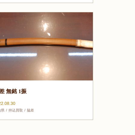
差 無銘 1振
22.08.30
山県
持込買取
脇差