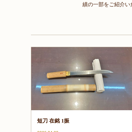
績の一部をご紹介い
短刀 在銘 1振