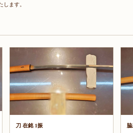
たします。
刀 在銘 1振
脇