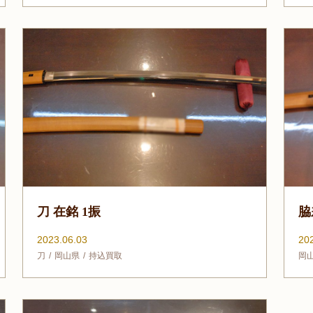
刀 在銘 1振
脇
2023.06.03
20
刀
岡山県
持込買取
岡