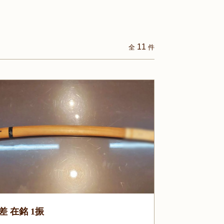
11
全
件
差 在銘 1振