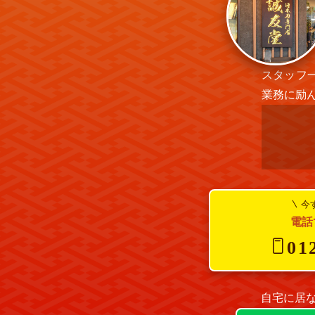
スタッフ
業務に励
今
電話
01
自宅に居な