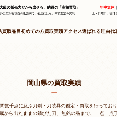
大級の販売力だから成せる、納得の「高額買取」
年中無休
｜
海外に広がる独自の販売網で、他店にはない高額査定を実現
土・日曜日、祝日
法
買取品目
初めての方
買取実績
アクセス
選ばれる理由
代
岡山県
買取実績
の
年間数千点に及ぶ刀剣・刀装具の鑑定・買取を行ってお
蔵から出たままの錆びた刀、無銘の品まで、一点一点