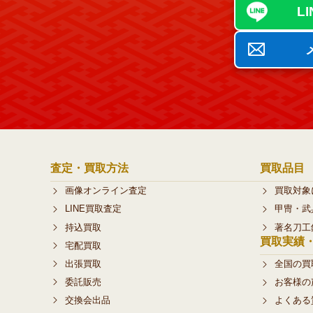
L
査定・買取方法
買取品目
画像オンライン査定
買取対象
LINE買取査定
甲冑・武
持込買取
著名刀工
買取実績
宅配買取
出張買取
全国の買
委託販売
お客様の
交換会出品
よくある