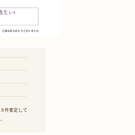
で３件査定して
す。