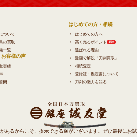
はじめての方・相続
について
はじめての方へ
具の買取
高く売るポイント
必読
銘一覧
選ばれる理由
・お客様の声
漫画で解説「刀剣買取」
相続査定
取実績
登録証・鑑定書について
声
刀剣の魅力を語る
質問
があるからこそ、提示できる額がございます。ぜひ最後にお試