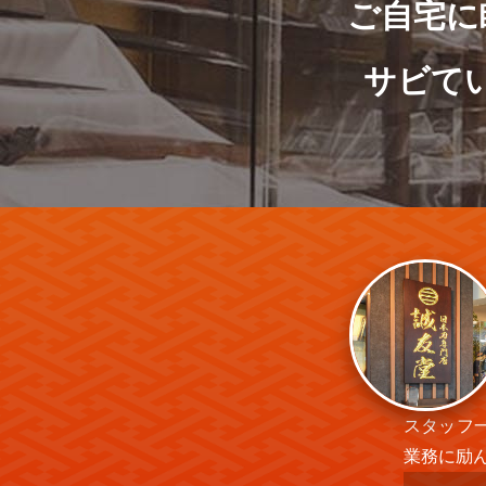
ご自宅に
サビて
スタッフ
業務に励