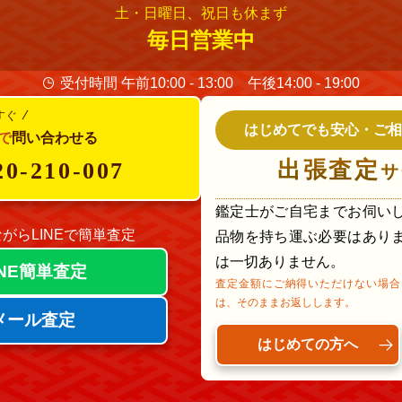
土・日曜日、祝日も休まず
毎日営業中
受付時間 午前10:00 - 13:00 午後14:00 - 19:00
すぐ
はじめてでも安心・ご相
で
問い合わせる
出張査定
20-210-007
サ
鑑定士がご自宅までお伺い
がらLINEで簡単査定
品物を持ち運ぶ必要はあり
は一切ありません。
INE簡単査定
査定金額にご納得いただけない場合
は、そのままお返しします。
メール査定
はじめての方へ