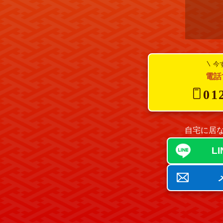
今
電話
01
自宅に居な
L