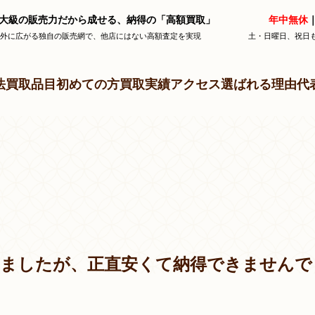
大級の販売力だから成せる、納得の「高額買取」
年中無休
｜
海外に広がる独自の販売網で、他店にはない高額査定を実現
土・日曜日、祝日
法
買取品目
初めての方
買取実績
アクセス
選ばれる理由
代
いましたが、正直安くて納得できませんで